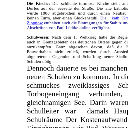
Die Kirche:
Die schlichte turmlose Kirche steht a
Dorfes auf der Seeseite der Straße. Die alte katholi
wurde 1888 abgebrochen und durch einen Neubau e
keinen Turm, aber einen Glockenstuhl.
Die
kath. Kr
Zippnow
enthalten auch die Eintragungen für Stabitz u
Abschriften von Paul Lüdtke online verfügbar.
Schulwesen:
Nach dem 1. Weltkrieg hatte die Regie
auch in Grenzgebieten des deutschen Ostens gegen d
anzukämpfen. Ganz abgesehen davon, daß die Kr
Bauvorhaben nicht zuließ, wurden durch Aussie
abgetretenen Gegenden und Schaffung neuer Siedlun
Schulen nötig.
Dennoch dauerte es bei manchen 
neuen Schulen zu kommen. In dies
schmuckes zweiklassiges
S
c
Torbogeneingang verbunde
gleichnamigen See. Darin ware
Schulleiter war damals Haupt
Schulräume Der Kostenaufwand b