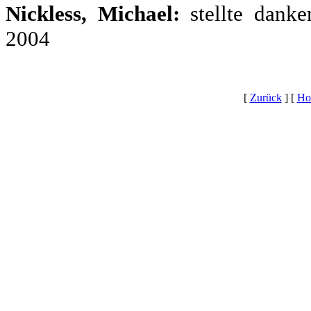
Nickless, Michael:
stellte danke
2004
[
Zurück
]
[
Ho