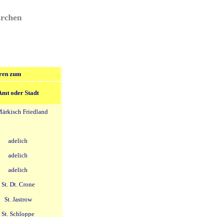
irchen
ren zum
Amt oder Stadt
Märkisch Friedland
adelich
adelich
adelich
St. Dt. Crone
St. Jastrow
St. Schloppe