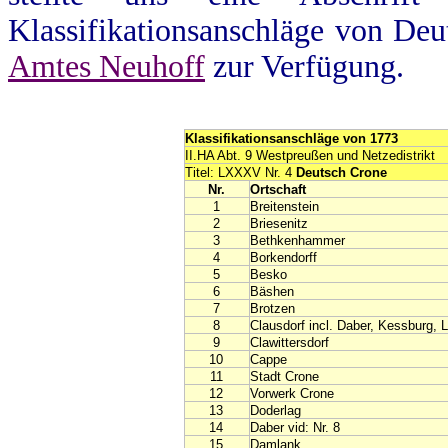
Klassifikationsanschläge von De
Amtes Neuhoff
zur Verfügung.
Klassifikationsanschläge von 1773
II.HA Abt. 9 Westpreußen und Netzedistrikt
Titel: LXXXV Nr. 4
Deutsch Crone
Nr.
Ortschaft
1
Breitenstein
2
Briesenitz
3
Bethkenhammer
4
Borkendorff
5
Besko
6
Bäshen
7
Brotzen
8
Clausdorf incl. Daber, Kessburg, 
9
Clawittersdorf
10
Cappe
11
Stadt Crone
12
Vorwerk Crone
13
Doderlag
14
Daber vid: Nr. 8
15
Damlank