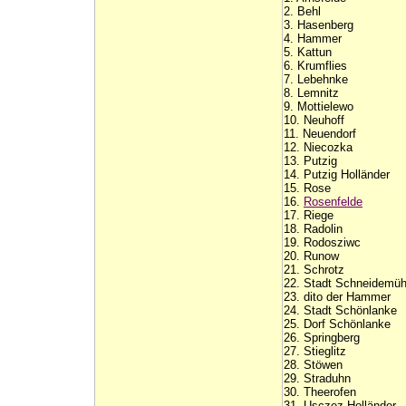
2. Behl
3. Hasenberg
4. Hammer
5. Kattun
6. Krumflies
7. Lebehnke
8. Lemnitz
9. Mottielewo
10. Neuhoff
11. Neuendorf
12. Niecozka
13. Putzig
14. Putzig Holländer
15. Rose
16.
Rosenfelde
17. Riege
18. Radolin
19. Rodosziwc
20. Runow
21. Schrotz
22. Stadt Schneidemüh
23. dito der Hammer
24. Stadt Schönlanke
25. Dorf Schönlanke
26. Springberg
27. Stieglitz
28. Stöwen
29. Straduhn
30. Theerofen
31. Usczez Holländer