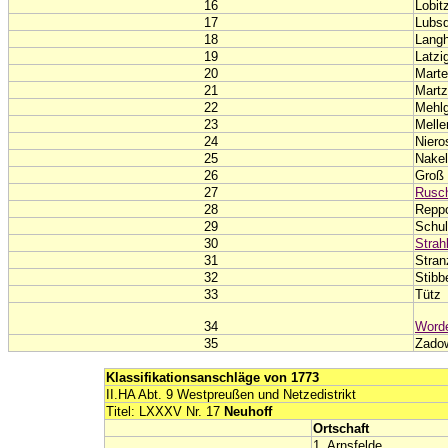
16
Lobit
17
Lubsd
18
Langh
19
Latzi
20
Marte
21
Martz
22
Mehl
23
Melle
24
Niero
25
Nakel
26
Groß
27
Rusc
28
Repp
29
Schul
30
Strah
31
Stran
32
Stibb
33
Tütz
34
Word
35
Zado
Klassifikationsanschläge von 1773
II.HA Abt. 9 Westpreußen und Netzedistrikt
Titel: LXXXV Nr. 17
Neuhoff
Ortschaft
1. Arnsfelde