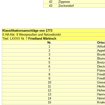
42
Zippnow
43
Zeckendorf
Klassifikationsanschläge von 1773
II.HA Abt. 9 Westpreußen und Netzedistrikt
Titel: LXXXV Nr. 7
Friedland Märkisch
Nr.
Ortsc
1
Althof
2
Appel
3
Brun
4
Blum
5
Brotz
6
Diec
7
Flato
8
Fried
9
Fried
10
Gies
11
Henke
12
Hohen
13
Harme
14
Heinr
15
Knake