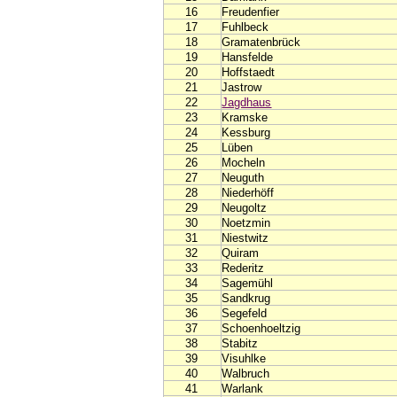
16
Freudenfier
17
Fuhlbeck
18
Gramatenbrück
19
Hansfelde
20
Hoffstaedt
21
Jastrow
22
Jagdhaus
23
Kramske
24
Kessburg
25
Lüben
26
Mocheln
27
Neuguth
28
Niederhöff
29
Neugoltz
30
Noetzmin
31
Niestwitz
32
Quiram
33
Rederitz
34
Sagemühl
35
Sandkrug
36
Segefeld
37
Schoenhoeltzig
38
Stabitz
39
Visuhlke
40
Walbruch
41
Warlank